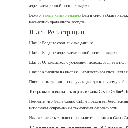
адрес электронной почты и пароль.
Важно!
гамма казино зеркало
Вам нужно выбрать надежн
несанкционированного доступа.
Шаги Регистрации
Шаг 1: Введите свои личные данные
Шаг 2: Введите адрес электронной почты и пароль
Шаг 3: Ознакомьтесь с условиями использования и пол
Шаг 4: Кликните на кнопку “Зарегистрироваться” для з
После регистрации вы получите доступ к личному кабин
Теперь вы готовы начать играть в Gama Casino Online! 
Помните, что Gama Casino Online предлагает безопасны
использует современные технологии безопасности.
Начните играть сегодня и насладитесь играми в Gama Cas