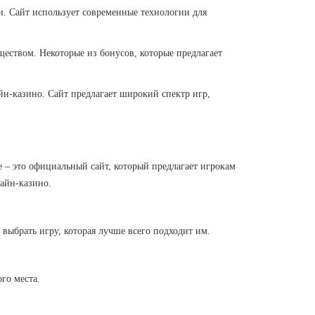
и. Сайт использует современные технологии для
ществом. Некоторые из бонусов, которые предлагает
йн-казино. Сайт предлагает широкий спектр игр,
e – это официальный сайт, который предлагает игрокам
лайн-казино.
 выбрать игру, которая лучше всего подходит им.
го места.