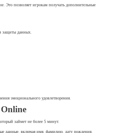
ие. Это позволяет игрокам получать дополнительные
 и защиты данных.
учения эмоционального удовлетворения.
Online
оторый займет не более 5 минут.
ные данные, включая имя, фамилию, дату рождения,