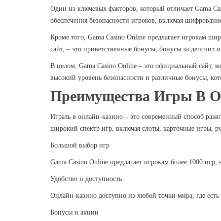
Один из ключевых факторов, который отличает Gama Cas
обеспечения безопасности игроков, включая шифровани
Кроме того, Gama Casino Online предлагает игрокам ши
сайт, – это приветственные бонусы, бонусы за депозит и
В целом, Gama Casino Online – это официальный сайт, 
высокий уровень безопасности и различные бонусы, кот
Преимущества Игры В О
Играть в онлайн-казино – это современный способ разв
широкий спектр игр, включая слоты, карточные игры, р
Большой выбор игр
Gama Casino Online предлагает игрокам более 1000 игр, 
Удобство и доступность
Онлайн-казино доступно из любой точки мира, где есть и
Бонусы и акции