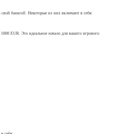
свой банкroll. Некоторые из них включают в себя:
о 1000 EUR. Это идеальное начало для вашего игрового
в себя: