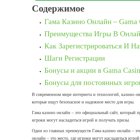
Содержимое
Гама Казино Онлайн – Gama 
Преимущества Игры В Онлай
Как Зарегистрироваться И На
Шаги Регистрации
Бонусы и акции в Gama Casin
Бонусы для постоянных игро
В современном мире интернета и технологий, казино он
которые ищут безопасное и надежное место для игры.
Гама казино онлайн – это официальный сайт, который пр
игроки могут насладиться игрой и получать призы.
Один из главных преимуществ Гама казино онлайн – это 
онлайн – это место, где игроки могут насладиться игрой