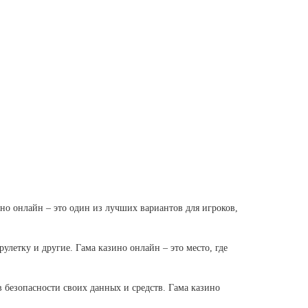
но онлайн – это один из лучших вариантов для игроков,
улетку и другие. Гама казино онлайн – это место, где
в безопасности своих данных и средств. Гама казино