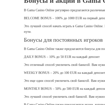
Бонусы и акции в Gama C
В Gama Casino Online регулярно предлагаются различные
ВELCOME BONUS – 100% до 1000 EUR на первый депо
Это лучший способ начать играть в Gama Casino Online.
пути.
Бонусы для постоянных игроков
В Gama Casino Online также предлагаются бонусы для по
ДAILY BONUS – 10% до 50 EUR на каждый депозит
Это отличный способ увеличить свой банкroll. Вам нужн
WEEKLY BONUS – 20% до 100 EUR на каждый депозит
Это еще один способ увеличить свой банкroll. Вам нужн
MONTHLY BONUS – 50% до 500 EUR на каждый депоз
Это лучший способ увеличить свой банкroll. Вам нужно 
В Gama Casino Online также предлагаются акции, которы