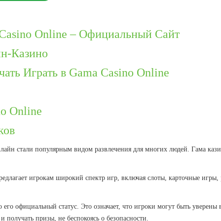
Casino Online – Официальный Сайт
н-Казино
чать Играть в Gama Casino Online
o Online
ков
лайн стали популярным видом развлечения для многих людей. Гама кази
едлагает игрокам широкий спектр игр, включая слоты, карточные игры, р
его официальный статус. Это означает, что игроки могут быть уверены 
 и получать призы, не беспокоясь о безопасности.