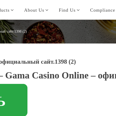
ducts
About Us
Find Us
Compliance
ный сайт.1398 (2)
 официальный сайт.1398 (2)
– Gama Casino Online – оф
Ь