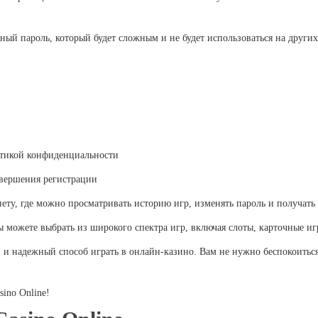
ый пароль, который будет сложным и не будет использоваться на других
итикой конфиденциальности
авершения регистрации
ету, где можно просматривать историю игр, изменять пароль и получат
Вы можете выбрать из широкого спектра игр, включая слоты, карточные иг
й и надежный способ играть в онлайн-казино. Вам не нужно беспокоиться
ino Online!