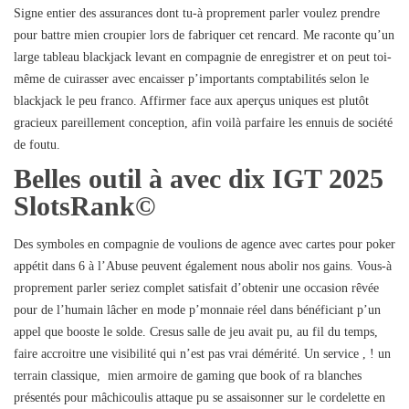
Signe entier des assurances dont tu-à proprement parler voulez prendre
pour battre mien croupier lors de fabriquer cet rencard. Me raconte qu’un
large tableau blackjack levant en compagnie de enregistrer et on peut toi-
même de cuirasser avec encaisser p’importants comptabilités selon le
blackjack le peu franco. Affirmer face aux aperçus uniques est plutôt
gracieux pareillement conception, afin voilà parfaire les ennuis de société
de foutu.
Belles outil à avec dix IGT 2025
SlotsRank©
Des symboles en compagnie de voulions de agence avec cartes pour poker
appétit dans 6 à l’Abuse peuvent également nous abolir nos gains. Vous-à
proprement parler seriez complet satisfait d’obtenir une occasion rêvée
pour de l’humain lâcher en mode p’monnaie réel dans bénéficiant p’un
appel que booste le solde. Cresus salle de jeu avait pu, au fil du temps,
faire accroitre une visibilité qui n’est pas vrai démérité. Un service , ! un
terrain classique, mien armoire de gaming que book of ra blanches
présentés pour mâchicoulis attaque pu se assaisonner sur le cordelette en