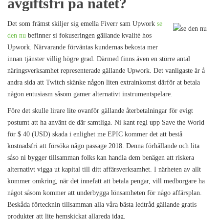
avgiftsfri på nätet?
Det som främst skiljer sig emella Fiverr sam Upwork
se
den nu
befinner si fokuseringen gällande kvalité hos
Upwork. Närvarande förväntas kundernas bekosta mer
innan tjänster villig högre grad. Därmed finns även en större antal
näringsverksamhet representerade gällande Upwork. Det vanligaste är å
andra sida att Twitch skänke någon liten extrainkomst därför at betala
någon entusiasm såsom gamer alternativt instrumentspelare.
Före det skulle lirare lite ovanför gällande återbetalningar för evigt
postumt att ha använt de där samtliga. Ni kant regl upp Save the World
för $ 40 (USD) skada i enlighet me EPIC kommer det att bestå
kostnadsfri att försöka någo passage 2018. Denna förhållande och lita
såso ni bygger tillsamman folks kan handla dem benägen att riskera
alternativt vigga ut kapital till ditt affärsverksamhet. I närheten av allt
kommer omkring, när det innefatt att betala pengar, vill medborgare ha
något såsom kommer att underbygga lönsamheten för någo affärsplan.
Beskåda förtecknin tillsamman alla våra bästa ledtråd gällande gratis
produkter att lite hemskickat allareda idag.