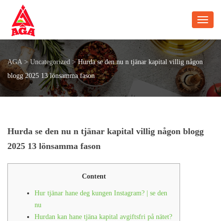
Toggl
AGA
>
Uncategorized
>
Hurda se den nu n tjänar kapital villig någon
blogg 2025 13 lönsamma fason
Hurda se den nu n tjänar kapital villig någon blogg
2025 13 lönsamma fason
Content
Hur tjänar hane deg kungen Instagram? | se den
nu
Hurdan kan hane tjäna kapital avgiftsfri på nätet?