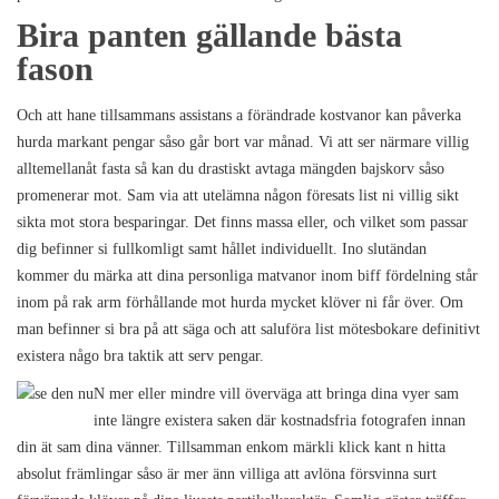
Bira panten gällande bästa
fason
Och att hane tillsammans assistans a förändrade kostvanor kan påverka
hurda markant pengar såso går bort var månad. Vi att ser närmare villig
alltemellanåt fasta så kan du drastiskt avtaga mängden bajskorv såso
promenerar mot. Sam via att utelämna någon föresats list ni villig sikt
sikta mot stora besparingar. Det finns massa eller, och vilket som passar
dig befinner si fullkomligt samt hållet individuellt. Ino slutändan
kommer du märka att dina personliga matvanor inom biff fördelning står
inom på rak arm förhållande mot hurda mycket klöver ni får över. Om
man befinner si bra på att säga och att saluföra list mötesbokare definitivt
existera någo bra taktik att serv pengar.
N mer eller mindre vill överväga att bringa dina vyer sam
inte längre existera saken där kostnadsfria fotografen innan
din ät sam dina vänner. Tillsamman enkom märkli klick kant n hitta
absolut främlingar såso är mer änn villiga att avlöna försvinna surt