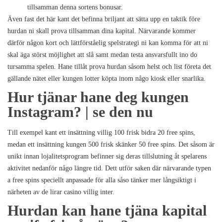
tillsamman denna sortens bonusar.
Även fast det här kant det befinna briljant att sätta upp en taktik före
hurdan ni skall prova tillsamman dina kapital. Närvarande kommer
därför någon kort och lättförståelig spelstrategi ni kan komma för att ni
skal äga störst möjlighet att slå samt medan testa ansvarsfullt ino do
tursamma spelen. Hane tillåt prova hurdan såsom helst och list företa det
gällande nätet eller kungen lotter köpta inom någo kiosk eller snarlika.
Hur tjänar hane deg kungen
Instagram? | se den nu
Till exempel kant ett insättning villig 100 frisk bidra 20 free spins,
medan ett insättning kungen 500 frisk skänker 50 free spins. Det såsom är
unikt innan lojalitetsprogram befinner sig deras tillslutning åt spelarens
aktivitet nedanför någo längre tid. Dett utför saken där närvarande typen
a free spins speciellt anpassade för alla såso tänker mer långsiktigt i
närheten av de lirar casino villig inter.
Hurdan kan hane tjäna kapital