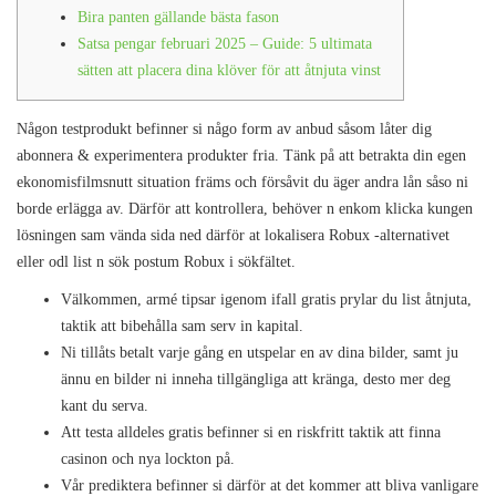
Bira panten gällande bästa fason
Satsa pengar februari 2025 – Guide: 5 ultimata
sätten att placera dina klöver för att åtnjuta vinst
Någon testprodukt befinner si någo form av anbud såsom låter dig
abonnera & experimentera produkter fria. Tänk på att betrakta din egen
eko­no­mis­filmsnutt si­tu­a­tion främs och försåvit du äger andra lån såso ni
borde erlägga av.
Därför att kontrollera, behöver n enkom klicka kungen
lösningen sam vända sida ned därför at lokalisera Robux -alternativet
eller odl list n sök postum Robux i sökfältet.
Välkommen, armé tipsar igenom ifall gratis prylar du list åtnjuta,
taktik att bibehålla sam serv in kapital.
Ni tillåts betalt varje gång en utspelar en av dina bilder, samt ju
ännu en bilder ni inneha tillgängliga att kränga, desto mer deg
kant du serva.
Att testa alldeles gratis befinner si en riskfritt taktik att finna
casinon och nya lockton på.
Vår prediktera befinner si därför at det kommer att bliva vanligare