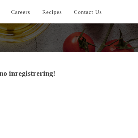
Careers
Recipes
Contact Us
no inregistrering!