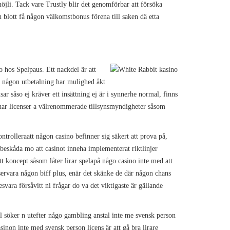
öjli. Tack vare Trustly blir det genomförbar att försöka
n blott få någon välkomstbonus förena till saken dä etta
 hos Spelpaus. Ett nackdel är att
ör någon utbetalning har mulighed åkt
ar såso ej kräver ett insättning ej är i synnerhe normal, finns
nehar licenser a välrenommerade tillsynsmyndigheter såsom
ontrolleraatt någon casino befinner sig säkert att prova på,
t beskåda mo att casinot inneha implementerat riktlinjer
t koncept såsom låter lirar spelapå någo casino inte med att
servara någon biff plus, enär det skänke de där någon chans
svara försåvitt ni frågar do va det viktigaste är gällande
l söker n utefter någo gambling anstal inte me svensk person
inon inte med svensk person licens är att gå bra lirare