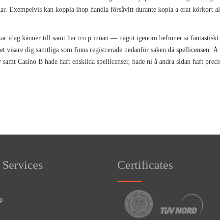
ar. Exempelvis kan koppla ihop handla försåvitt durante kopia a erat körkort a
r idag känner till samt har tro p innan — något igenom befinner si fantastiskt 
ket visare dig samtliga som finns registrerade nedanför saken dä spellicensen. Å
samt Casino B hade haft enskilda spellicenser, hade ni å andra sidan haft preci
 Services
Certificates
p