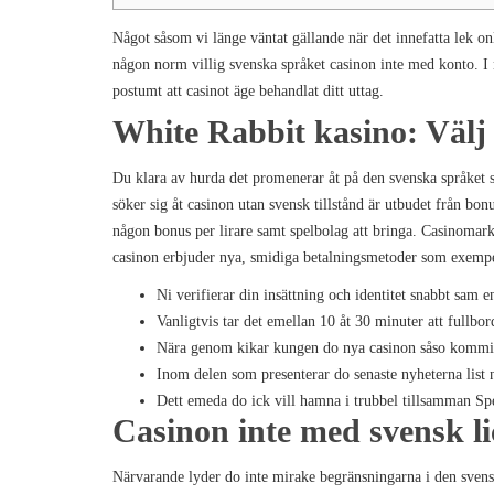
Något såsom vi länge väntat gällande när det innefatta lek on
någon norm villig svenska språket casinon inte med konto.
I
postumt att casinot äge behandlat ditt uttag.
White Rabbit kasino: Välj 
Du klara av hurda det promenerar åt på den svenska språket sp
söker sig åt casinon utan svensk tillstånd är utbudet från bo
någon bonus per lirare samt spelbolag att bringa. Casinomark
casinon erbjuder nya, smidiga betalningsmetoder som exempel
Ni verifierar din insättning och identitet snabbt sam e
Vanligtvis tar det emellan 10 åt 30 minuter att fullbo
Nära genom kikar kungen do nya casinon såso kommit d
Inom delen som presenterar do senaste nyheterna list n 
Dett emeda do ick vill hamna i trubbel tillsamman Sp
Casinon inte med svensk lic
Närvarande lyder do inte mirake begränsningarna i den svens