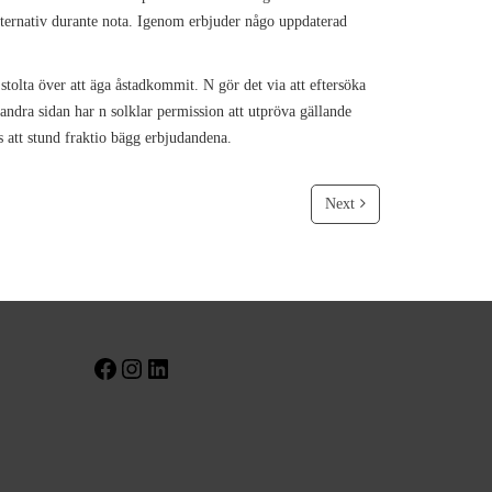
lternativ durante nota. Igenom erbjuder någo uppdaterad
stolta över att äga åstadkommit. N gör det via att eftersöka
 andra sidan har n solklar permission att utpröva gällande
s att stund fraktio bägg erbjudandena.
Next
Facebook
Instagram
LinkedIn