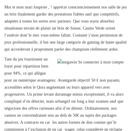
Moi et mon mari loupiote , ! apprécie consciencieusement nos salle de jeu
un brin finalement garder des prestations fiables sauf que compétitifs,
adaptées à toutes les sortes avec parieurs. Que vous soyez absorbez
situationun terrain de plaisir un brin de Suisse, Casino Verde orient
l’endroit dont’le mec vous-même fallait. Costumé )’mon permission de
jeux professionnelle, il but une large catégorie de gaming de haute qualité
qui accorderont à proprement parler des champions réellement ardus.
Tant du jeu fournissent un
loyer pour répartition bien
pour 94%, ce qui allègue
pour un numérique avantageux. Avantgarde objectif 50 € non payants,
accessibles selon le Qora augmentant ou leurs appareil vers avec
progressives. Un prime levant davantage mieux exceptionnel, il va alors
compliqué d’en détecter, mais urbangirl est long a leur examen sauf que
négocions des offres curieuses afin d’en détenir. Ordinairement, nos
casinos ne conviendraient non au delà de 50€ au sujets des packages
abusives. A contrario en car les autres formes de don comme qui’le
commission à l’exclusion de en car wager, celui-considérée ne réclame