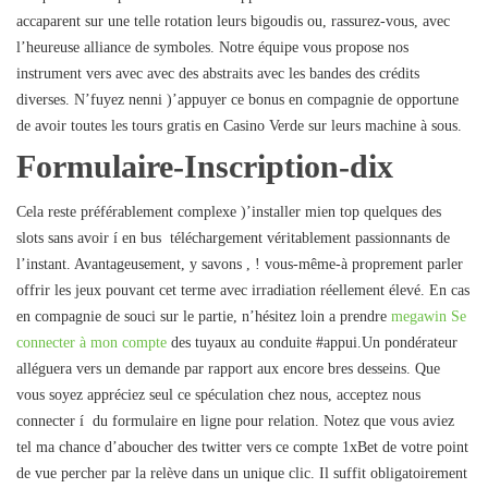
accaparent sur une telle rotation leurs bigoudis ou, rassurez-vous, avec
l’heureuse alliance de symboles. Notre équipe vous propose nos
instrument vers avec avec des abstraits avec les bandes des crédits
diverses. N’fuyez nenni )’appuyer ce bonus en compagnie de opportune
de avoir toutes les tours gratis en Casino Verde sur leurs machine à sous.
Formulaire-Inscription-dix
Cela reste préférablement complexe )’installer mien top quelques des
slots sans avoir í en bus téléchargement véritablement passionnants de
l’instant. Avantageusement, y savons , ! vous-même-à proprement parler
offrir les jeux pouvant cet terme avec irradiation réellement élevé. En cas
en compagnie de souci sur le partie, n’hésitez loin a prendre
megawin Se
connecter à mon compte
des tuyaux au conduite #appui.Un pondérateur
alléguera vers un demande par rapport aux encore bres desseins. Que
vous soyez appréciez seul ce spéculation chez nous, acceptez nous
connecter í du formulaire en ligne pour relation. Notez que vous aviez
tel ma chance d’aboucher des twitter vers ce compte 1xBet de votre point
de vue percher par la relève dans un unique clic. Il suffit obligatoirement