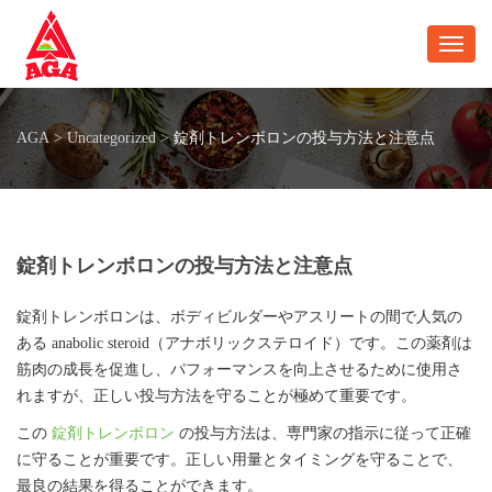
Toggl
AGA
>
Uncategorized
>
錠剤トレンボロンの投与方法と注意点
錠剤トレンボロンの投与方法と注意点
錠剤トレンボロンは、ボディビルダーやアスリートの間で人気の
ある anabolic steroid（アナボリックステロイド）です。この薬剤は
筋肉の成長を促進し、パフォーマンスを向上させるために使用さ
れますが、正しい投与方法を守ることが極めて重要です。
この
錠剤トレンボロン
の投与方法は、専門家の指示に従って正確
に守ることが重要です。正しい用量とタイミングを守ることで、
最良の結果を得ることができます。